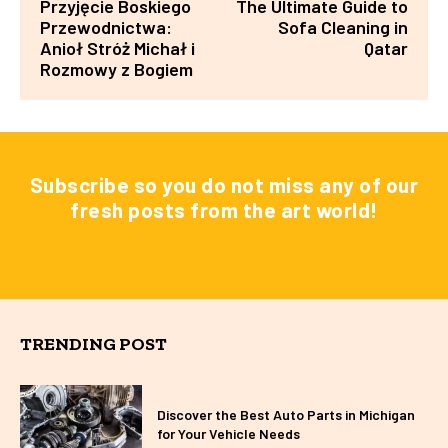
Przyjęcie Boskiego
The Ultimate Guide to
Przewodnictwa:
Sofa Cleaning in
Anioł Stróż Michał i
Qatar
Rozmowy z Bogiem
Subscribe so you do not miss any of our
fresh posts from the art world!
TRENDING POST
Discover the Best Auto Parts in Michigan
for Your Vehicle Needs