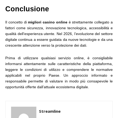
Conclusione
Il concetto di
migliori casino online
è strettamente collegato a
fattori come sicurezza, innovazione tecnologica, accessibilità e
qualità dell’esperienza utente. Nel 2026, l’evoluzione del settore
digitale continua a essere guidata da nuove tecnologie e da una
crescente attenzione verso la protezione dei dati.
Prima di utilizzare qualsiasi servizio online, è consigliabile
informarsi attentamente sulle caratteristiche della piattaforma,
leggere le condizioni di utilizzo e comprendere le normative
applicabili nel proprio Paese. Un approccio informato e
responsabile permette di valutare in modo più consapevole le
opportunità offerte dall’attuale ecosistema digitale.
Streamline