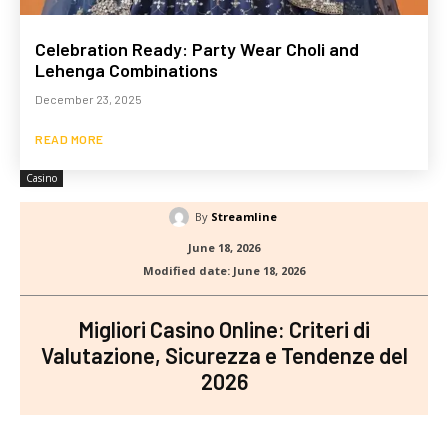
Celebration Ready: Party Wear Choli and
Lehenga Combinations
December 23, 2025
READ MORE
Casino
By
Streamline
June 18, 2026
Modified date:
June 18, 2026
Migliori Casino Online: Criteri di
Valutazione, Sicurezza e Tendenze del
2026