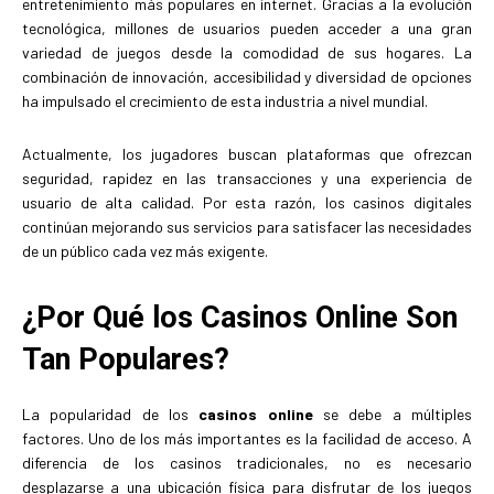
entretenimiento más populares en internet. Gracias a la evolución
tecnológica, millones de usuarios pueden acceder a una gran
variedad de juegos desde la comodidad de sus hogares. La
combinación de innovación, accesibilidad y diversidad de opciones
ha impulsado el crecimiento de esta industria a nivel mundial.
Actualmente, los jugadores buscan plataformas que ofrezcan
seguridad, rapidez en las transacciones y una experiencia de
usuario de alta calidad. Por esta razón, los casinos digitales
continúan mejorando sus servicios para satisfacer las necesidades
de un público cada vez más exigente.
¿Por Qué los Casinos Online Son
Tan Populares?
La popularidad de los
casinos online
se debe a múltiples
factores. Uno de los más importantes es la facilidad de acceso. A
diferencia de los casinos tradicionales, no es necesario
desplazarse a una ubicación física para disfrutar de los juegos