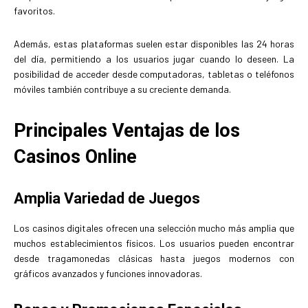
favoritos.
Además, estas plataformas suelen estar disponibles las 24 horas
del día, permitiendo a los usuarios jugar cuando lo deseen. La
posibilidad de acceder desde computadoras, tabletas o teléfonos
móviles también contribuye a su creciente demanda.
Principales Ventajas de los
Casinos Online
Amplia Variedad de Juegos
Los casinos digitales ofrecen una selección mucho más amplia que
muchos establecimientos físicos. Los usuarios pueden encontrar
desde tragamonedas clásicas hasta juegos modernos con
gráficos avanzados y funciones innovadoras.