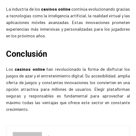
La industria de los
casinos online
continúa evolucionando gracias
a tecnologías como la inteligencia artificial, la realidad virtual y las
aplicaciones móviles avanzadas. Estas innovaciones prometen
experiencias más inmersivas y personalizadas para los jugadores
en los próximos años.
Conclusión
Los
casinos online
han revolucionado la forma de disfrutar los
juegos de azar y el entretenimiento digital. Su accesibilidad, amplia
oferta de juegos y constantes innovaciones los convierten en una
opción atractiva para millones de usuarios. Elegir plataformas
seguras y responsables es fundamental para aprovechar al
máximo todas las ventajas que ofrece este sector en constante
crecimiento.