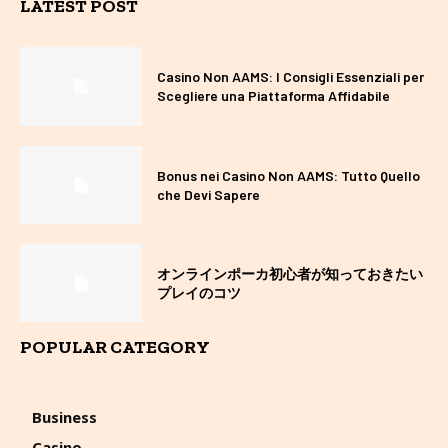
LATEST POST
Casino Non AAMS: I Consigli Essenziali per
Scegliere una Piattaforma Affidabile
Bonus nei Casino Non AAMS: Tutto Quello
che Devi Sapere
オンラインポーカ初心者が知っておきたい
プレイのコツ
POPULAR CATEGORY
Business
Casino