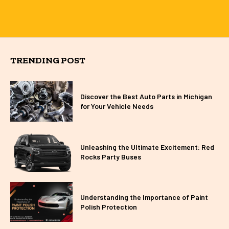
TRENDING POST
Discover the Best Auto Parts in Michigan
for Your Vehicle Needs
Unleashing the Ultimate Excitement: Red
Rocks Party Buses
Understanding the Importance of Paint
Polish Protection