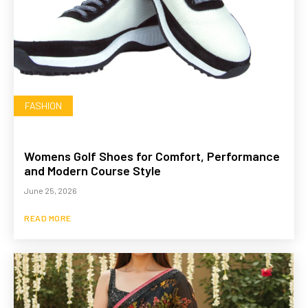
FASHION
Womens Golf Shoes for Comfort, Performance
and Modern Course Style
June 25, 2026
READ MORE